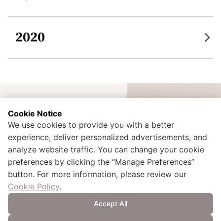
2020
Cookie Notice
We use cookies to provide you with a better
experience, deliver personalized advertisements, and
İdealtepe Mah. Rıfkı Tongsir Cad. No:107 Küçükyalı / Maltepe /
analyze website traffic. You can change your cookie
İstanbul - TÜRKİYE
preferences by clicking the “Manage Preferences”
+90 216 425 00 02
button. For more information, please review our
kurumsal.iletisim@doganlarholding.com.tr
Cookie Policy
.
Accept All
Ziyaretçi Aydınlatma Metni