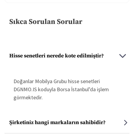
Kurumsal Yönetim
Sıkca Sorulan Sorular
Finansal Veriler ve Sunumlar
Özel Durum Açıklamaları
Hisse senetleri nerede kote edilmiştir?
Yatırımcı Takvimi
Sermaye Artırımları
Doğanlar Mobilya Grubu hisse senetleri
DGNMO.IS koduyla Borsa İstanbul’da işlem
Sıkça Sorulan Sorular
görmektedir.
Yatırımcı İlişkileri İletişim
Şirketiniz hangi markaların sahibidir?