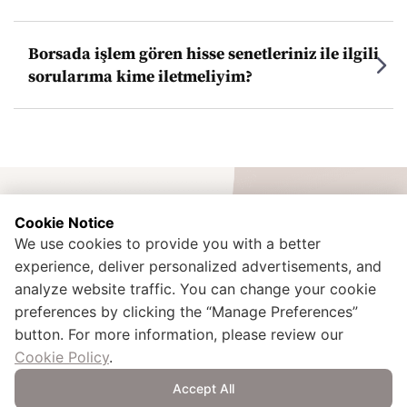
Borsada işlem gören hisse senetleriniz ile ilgili
sorularıma kime iletmeliyim?
Cookie Notice
We use cookies to provide you with a better
experience, deliver personalized advertisements, and
İdealtepe Mah. Rıfkı Tongsir Cad. No:107 Küçükyalı / Maltepe /
analyze website traffic. You can change your cookie
İstanbul - TÜRKİYE
preferences by clicking the “Manage Preferences”
+90 216 425 00 02
button. For more information, please review our
kurumsal.iletisim@doganlarholding.com.tr
Cookie Policy
.
Accept All