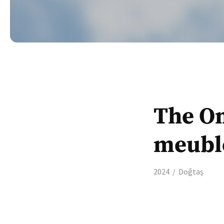
The On
meuble
2024
Doğtaş