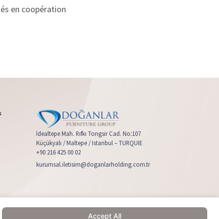
és en coopération
s
İdealtepe Mah. Rıfkı Tongsir Cad. No:107
Küçükyalı / Maltepe / Istanbul – TURQUIE
e
+90 216 425 00 02
kurumsal.iletisim@doganlarholding.com.tr
Accept All