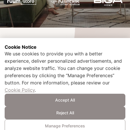
Cookie Notice
We use cookies to provide you with a better
experience, deliver personalized advertisements, and
İdealtepe Mah. Rıfkı Tongsir Cad. No:107 Küçükyalı / Maltepe /
Istanbul – TURQUIE
analyze website traffic. You can change your cookie
+90 216 425 00 02
preferences by clicking the “Manage Preferences”
kurumsal.iletisim@doganlarholding.com.tr
button. For more information, please review our
Cookie Policy
.
Accept All
Note explicative à l’intention des visiteurs
Formulaire de candidature et note explicative relative au traitement des
données personnelles
Reject All
Politique relative aux Cookies
Protection des données personnelles
GENERAL ISMS POLICY
THE LAW ON PROTECTION OF PERSONAL DATA
Manage Preferences