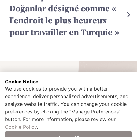
Doğanlar désigné comme «
l'endroit le plus heureux
pour travailler en Turquie »
Cookie Notice
We use cookies to provide you with a better
experience, deliver personalized advertisements, and
İdealtepe Mah. Rıfkı Tongsir Cad. No:107 Küçükyalı / Maltepe /
Istanbul – TURQUIE
analyze website traffic. You can change your cookie
+90 216 425 00 02
preferences by clicking the “Manage Preferences”
kurumsal.iletisim@doganlarholding.com.tr
button. For more information, please review our
Cookie Policy
.