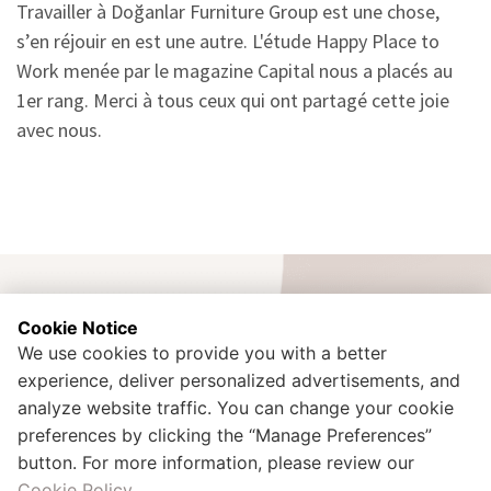
Travailler à Doğanlar Furniture Group est une chose,
s’en réjouir en est une autre. L'étude Happy Place to
Work menée par le magazine Capital nous a placés au
1er rang. Merci à tous ceux qui ont partagé cette joie
avec nous.
Cookie Notice
We use cookies to provide you with a better
experience, deliver personalized advertisements, and
İdealtepe Mah. Rıfkı Tongsir Cad. No:107 Küçükyalı / Maltepe /
Istanbul – TURQUIE
analyze website traffic. You can change your cookie
+90 216 425 00 02
preferences by clicking the “Manage Preferences”
kurumsal.iletisim@doganlarholding.com.tr
button. For more information, please review our
Cookie Policy
.