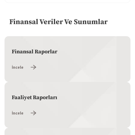
Kurumsal Yönetim
Finansal Veriler Ve Sunumlar
Finansal Veriler ve Sunumlar
Özel Durum Açıklamaları
Finansal Raporlar
Yatırımcı Takvimi
İncele
Sermaye Artırımları
Sıkça Sorulan Sorular
Faaliyet Raporları
Yatırımcı İlişkileri İletişim
İncele