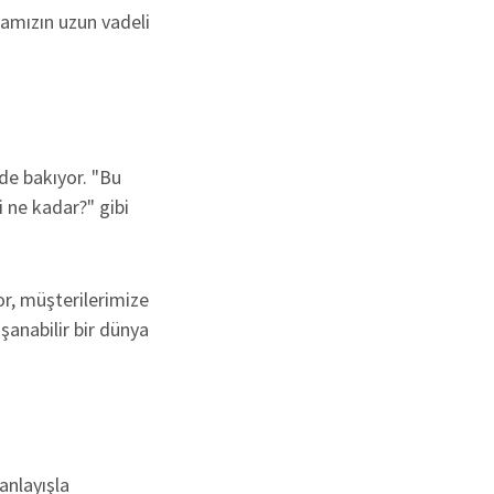
kamızın uzun vadeli
de bakıyor. "Bu
i ne kadar?" gibi
or, müşterilerimize
şanabilir bir dünya
anlayışla