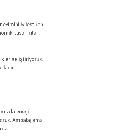
neyimini iyileştiren
onomik tasarımlar
kler geliştiriyoruz.
llanıcı
ımızda enerji
iyoruz. Ambalajlama
ruz.