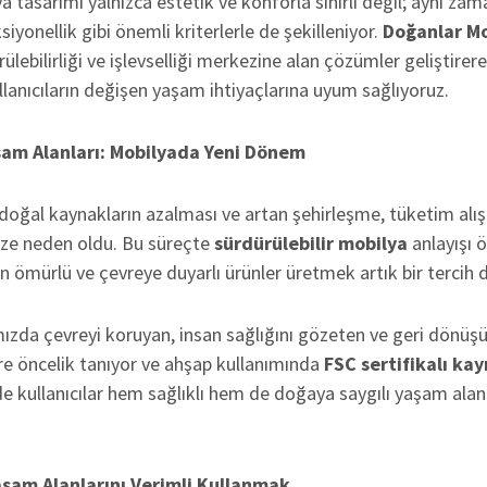
tasarımı yalnızca estetik ve konforla sınırlı değil; aynı za
iyonellik gibi önemli kriterlerle de şekilleniyor.
Doğanlar Mo
ürülebilirliği ve işlevselliği merkezine alan çözümler geliştir
lanıcıların değişen yaşam ihtiyaçlarına uyum sağlıyoruz.
şam Alanları: Mobilyada Yeni Dönem
, doğal kaynakların azalması ve artan şehirleşme, tüketim alış
e neden oldu. Bu süreçte
sürdürülebilir mobilya
anlayışı ö
 ömürlü ve çevreye duyarlı ürünler üretmek artık bir tercih d
mızda çevreyi koruyan, insan sağlığını gözeten ve geri dönüş
e öncelik tanıyor ve ahşap kullanımında
FSC sertifikalı ka
e kullanıcılar hem sağlıklı hem de doğaya saygılı yaşam alan
aşam Alanlarını Verimli Kullanmak