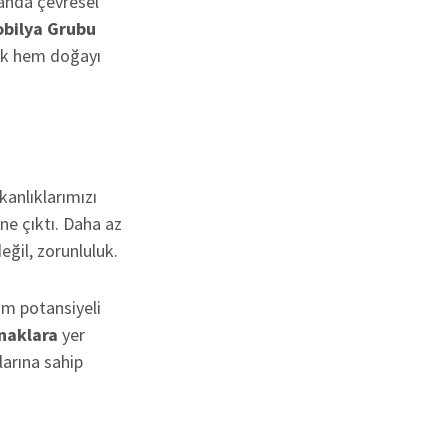
manda çevresel
bilya Grubu
erek hem doğayı
kanlıklarımızı
ne çıktı. Daha az
eğil, zorunluluk.
üm potansiyeli
ynaklara
yer
larına sahip