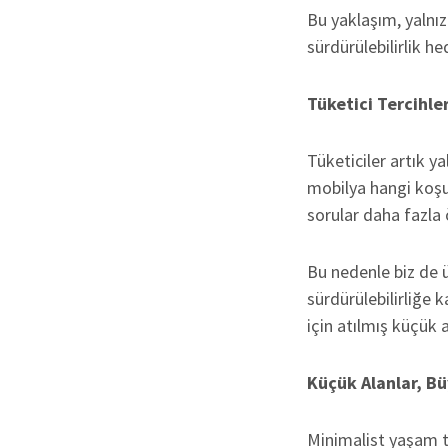
Bu yaklaşım, yalnı
sürdürülebilirlik h
Tüketici Tercihle
Tüketiciler artık y
mobilya hangi koşul
sorular daha fazla
Bu nedenle biz de ü
sürdürülebilirliğe 
için atılmış küçük 
Küçük Alanlar, Bü
Minimalist yaşam ta