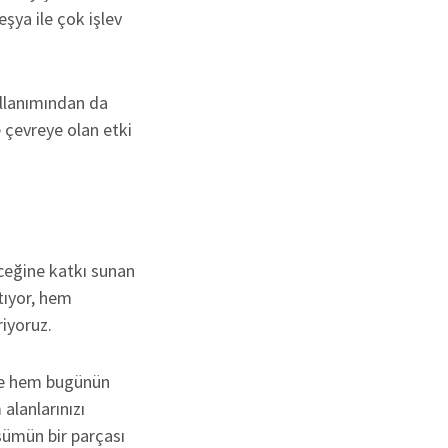
şya ile çok işlev
ullanımından da
 çevreye olan etki
eceğine katkı sunan
tıyor, hem
riyoruz.
de hem bugünün
alanlarınızı
şümün bir parçası