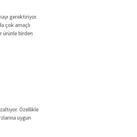
yı gerektiriyor.
da çok amaçlı
r ürünle birden
altıyor. Özellikle
arzlarına uygun