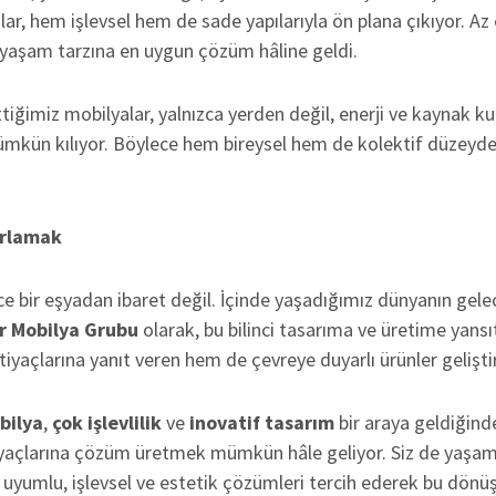
ar, hem işlevsel hem de sade yapılarıyla ön plana çıkıyor. Az e
aşam tarzına en uygun çözüm hâline geldi.
iğimiz mobilyalar, yalnızca yerden değil, enerji ve kaynak k
mkün kılıyor. Böylece hem bireysel hem de kolektif düzeyde
arlamak
ce bir eşyadan ibaret değil. İçinde yaşadığımız dünyanın gel
r Mobilya Grubu
olarak, bu bilinci tasarıma ve üretime yansı
htiyaçlarına yanıt veren hem de çevreye duyarlı ürünler gelişti
bilya
,
çok işlevlilik
ve
inovatif tasarım
bir araya geldiğin
iyaçlarına çözüm üretmek mümkün hâle geliyor. Siz de yaşam 
e uyumlu, işlevsel ve estetik çözümleri tercih ederek bu dönü