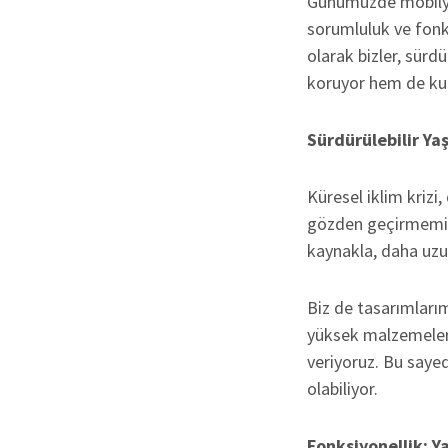
Günümüzde mobilya 
sorumluluk ve fonks
olarak bizler, sürd
koruyor hem de kul
Sürdürülebilir Ya
Küresel iklim krizi
gözden geçirmemiz
kaynakla, daha uzun
Biz de tasarımları
yüksek malzemeler
veriyoruz. Bu sayed
olabiliyor.
Fonksiyonellik: Y