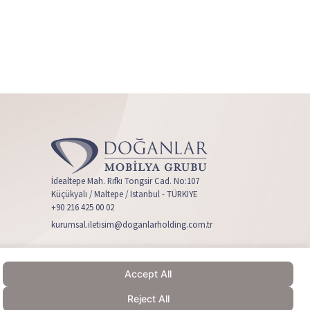
İdealtepe Mah. Rıfkı Tongsir Cad. No:107
Küçükyalı / Maltepe / İstanbul - TÜRKİYE
+90 216 425 00 02
kurumsal.iletisim@doganlarholding.com.tr
Accept All
Reject All