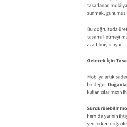
tasarlanan mobilyal
sunmak, günümüz y
Bu doğrultuda ürett
tasarruf etmeyi mü
azaltılmış oluyor.
Gelecek İçin Tas
Mobilya artık sade
bir değer.
Doğanla
kullanıcılarımızın i
Sürdürülebilir mo
hem de yarının iht
yenilerken doğa il