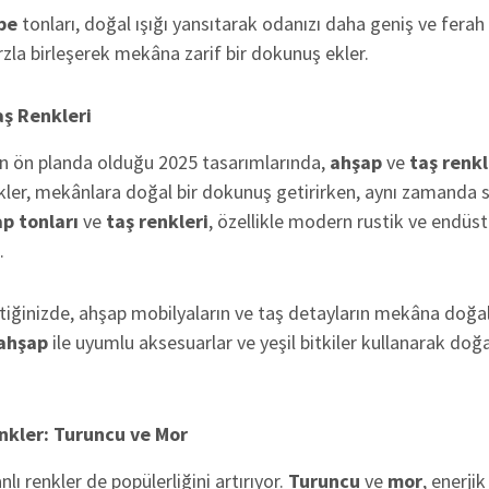
be
tonları, doğal ışığı yansıtarak odanızı daha geniş ve ferah
zla birleşerek mekâna zarif bir dokunuş ekler.
aş Renkleri
n ön planda olduğu 2025 tasarımlarında,
ahşap
ve
taş renkl
nkler, mekânlara doğal bir dokunuş getirirken, aynı zamanda 
p tonları
ve
taş renkleri
, özellikle modern rustik ve endüst
.
ttiğinizde, ahşap mobilyaların ve taş detayların mekâna doğal
ahşap
ile uyumlu aksesuarlar ve yeşil bitkiler kullanarak doğa
nkler: Turuncu ve Mor
lı renkler de popülerliğini artırıyor.
Turuncu
ve
mor
, enerji