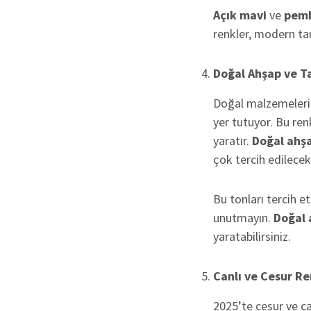
Açık mavi
ve
pem
renkler, modern tar
Doğal Ahşap ve T
Doğal malzemeleri
yer tutuyor. Bu re
yaratır.
Doğal ahşa
çok tercih edilecek
Bu tonları tercih e
unutmayın.
Doğal 
yaratabilirsiniz.
Canlı ve Cesur Re
2025’te cesur ve can