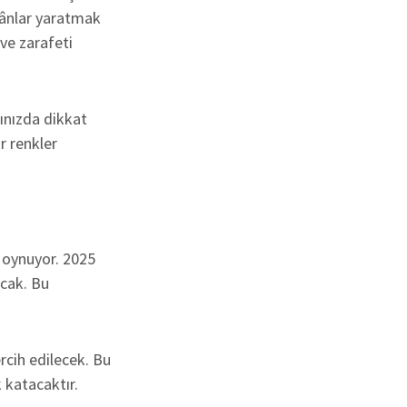
ekânlar yaratmak
 ve zarafeti
ınızda dikkat
ur renkler
 oynuyor. 2025
acak. Bu
rcih edilecek. Bu
 katacaktır.