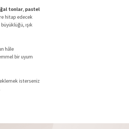
ğal tonlar
,
pastel
ere hitap edecek
 büyüklüğü, ışık
un hâle
kemmel bir uyum
 eklemek isterseniz
.