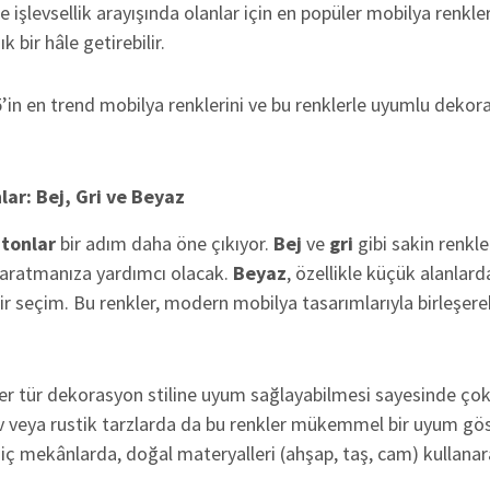
işlevsellik arayışında olanlar için en popüler mobilya renkle
k bir hâle getirebilir.
in en trend mobilya renklerini ve bu renklerle uyumlu dekora
lar: Bej, Gri ve Beyaz
 tonlar
bir adım daha öne çıkıyor.
Bej
ve
gri
gibi sakin renkle
yaratmanıza yardımcı olacak.
Beyaz
, özellikle küçük alanlard
ir seçim. Bu renkler, modern mobilya tasarımlarıyla birleşerek
 her tür dekorasyon stiline uyum sağlayabilmesi sayesinde çok
 veya rustik tarzlarda da bu renkler mükemmel bir uyum göst
 iç mekânlarda, doğal materyalleri (ahşap, taş, cam) kullana