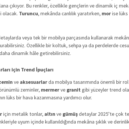
lana çıkıyor. Bu renkler, özellikle gençlerin ve dinamik iç m
si olacak.
Turuncu
, mekânda canlılık yaratırken,
mor
ise lüks
detaylarda veya tek bir mobilya parçasında kullanarak mekân
turabilirsiniz. Özellikle bir koltuk, sehpa ya da perdelerde ces
daha dinamik hâle getirebilirsiniz.
ları için Trend İpuçları
zemin
ve
aksesuarlar
da mobilya tasarımında önemli bir rol
görünümlü zeminler,
mermer
ve
granit
gibi yüzeyler trend ol
n lüks bir hava kazanmasına yardımcı olur.
r
için metalik tonlar,
altın
ve
gümüş
detaylar 2025’te çok te
nkleriyle uyum içinde kullanıldığında mekâna şıklık ve derinlik