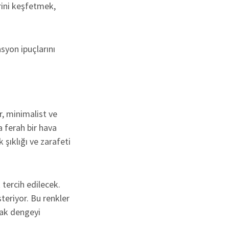
rini keşfetmek,
syon ipuçlarını
r, minimalist ve
a ferah bir hava
 şıklığı ve zarafeti
 tercih edilecek.
eriyor. Bu renkler
rak dengeyi