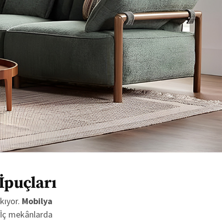
İpuçları
ıkıyor.
Mobilya
. İç mekânlarda