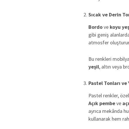
Sıcak ve Derin To
Bordo
ve
koyu yeş
gibi geniş alanlarda
atmosfer oluşturur.
Bu renkleri mobilya
yeşil
, altın veya b
Pastel Tonları v
Pastel renkler, öze
Açık pembe
ve
aç
ayrıca mekânda huzu
kullanarak hem raha